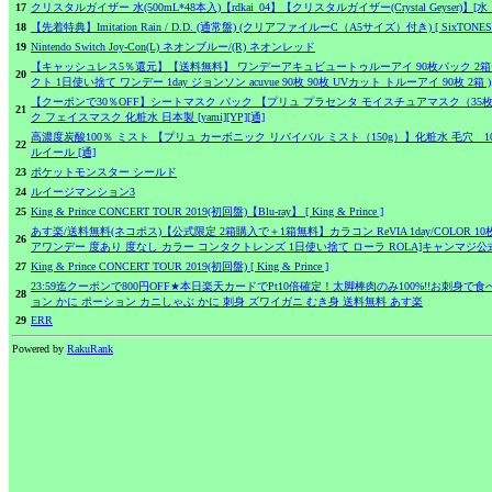
17
クリスタルガイザー 水(500mL*48本入)【rdkai_04】【クリスタルガイザー(Crystal Geyser)】[
18
【先着特典】Imitation Rain / D.D. (通常盤) (クリアファイルーC（A5サイズ）付き) [ SixTONES vs
19
Nintendo Switch Joy-Con(L) ネオンブルー/(R) ネオンレッド
【キャッシュレス5％還元】【送料無料】 ワンデーアキュビュートゥルーアイ 90枚パック 2箱セ
20
クト 1日使い捨て ワンデー 1day ジョンソン acuvue 90枚 90枚 UVカット トルーアイ 90枚 2箱 )
【クーポンで30％OFF】シートマスク パック 【プリュ プラセンタ モイスチュアマスク（35
21
ク フェイスマスク 化粧水 日本製 [yami][YP][通]
高濃度炭酸100％ ミスト 【プリュ カーボニック リバイバル ミスト（150g）】化粧水 毛穴
22
ルイール [通]
23
ポケットモンスター シールド
24
ルイージマンション3
25
King & Prince CONCERT TOUR 2019(初回盤)【Blu-ray】 [ King & Prince ]
あす楽/送料無料(ネコポス)【公式限定 2箱購入で＋1箱無料】カラコン ReVIA 1day/COLOR
26
アワンデー 度あり 度なし カラー コンタクトレンズ 1日使い捨て ローラ ROLA]キャンマジ公
27
King & Prince CONCERT TOUR 2019(初回盤) [ King & Prince ]
23:59迄クーポンで800円OFF★本日楽天カードでPt10倍確定！太脚棒肉のみ100%!!お刺身
28
ョン かに ポーション カニしゃぶ かに 刺身 ズワイガニ むき身 送料無料 あす楽
29
ERR
Powered by
RakuRank