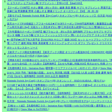
1
ん エラスチン ヒアルロン酸 サプリメント /【TB1-C3】【deal1105】
【クーポンで198円】やさい酵素（約1ヶ月分）健康 美容 酵素 サプリ サプリメント 野菜不足 
2
亜麻仁油 野菜酵素 野草 小麦ふすま 酵素ドリンク オーガランド 【M】_JB_JD_JH
【新モデル】Nintendo Switch 本体【Joy-Con(L) ネオンブルー/(R) ネオンレッド】 任天堂 [H
3
ンモデル]
楽天カードでP10倍確定！アフターSALE★37％OFFクーポンで9449円送料無料！数量限定お歳
4
アム特大3L超1.2kg】元祖カット済生本ずわい蟹[三木谷社長も絶賛][かに/カニ/蟹/鍋/かにしゃ
【今年最後のクーポンで198円】極プラセンタ 約1ヵ月分 送料無料 プラセンタサプリ サプリ
5
センタ 核酸 フェルラ酸 ビタミン フィッシュコラーゲン 潤い エイジングケア スキンケア 乾
■一部予約■12月下旬入荷予定【SALONIA サロニア 福袋 2020】セット ヒートブラシ ヘア
6
電 ヘアケア 速乾 時短 簡単 美容家電 スタイリング レディース ギフト プレゼント クリスマス
7
ポケットモンスター ソード
【楽天ブックス限定先着特典】【楽天ブックス限定 オリジナル配送BOX】CEREMONY (初回限定盤 
8
クリルキーホルダー付き) [ King Gnu ]
【博多久松】2020新春おせち おせちランキング240週以上1位達成和洋折衷本格料亭おせち『
9
重・おせち全45品・4～5人前≫【送料無料】【おせち年越し特集2020】特大おせち 特典 ク
10
【先着特典】D.D. / Imitation Rain (通常盤) (クリアファイルーC（A5サイズ）付き) [ Snow Man vs
おせち 2020 予約『板前魂の花籠』 おせち 和洋風 3段重 【全33品 3人前 お節】新春 豪華 
11
グ1位【おせち 送料無料】2020年 2019 お正月 御節料理
12
Nintendo Switch Joy-Con(L) ネオンブルー/(R) ネオンレッド HAD-S-KABAA (新モデル)
12/15終了★店長大暴走で衝撃価格11,111円！しかも送料無料！【メガ盛3kg】ボイルずわいがに
13
人前）【カニ】【かに】【蟹】【ズワイガニ】
【キャッシュレス5％還元】【処方箋不要】 【送料無料】 【楽天SPUポイント最大7倍】 メダリ
14
箱セット ( コンタクトレンズ コンタクト 1日使い捨て ワンデー 1day ボシュロム 90枚 90枚 
15
任天堂 Nintendo Nintendo Switch Joy-Con(L)/(R) グレー [2019年8月モデル]［ニン
【3枚セット組】【先着特典】D.D. / Imitation Rain (初回盤＋with SixTONES盤＋通常盤
16
計3枚付き) [ Snow Man vs SixTONES ]