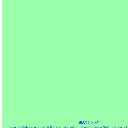
楽天ランキング
【シーズン到来！クーポンで198円】ぷるぷるすっぽんコラーゲン《約1ヵ月分》エラスチン入り