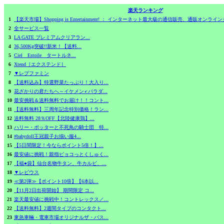
楽天ランキング
1
【楽天市場】Shopping is Entertainment! ： インターネット最大級の通信販売、通販オ
2
全サービス一覧
3
LA GATE プレミアムクリアラン...
4
36,500Kg突破!!新米！【送料...
5
Ciel Estoile タートルネ...
6
Xtend［エクステンド］
7
▼レプファミン
8
【送料込み】特選野菜たっぷり！大入り...
9
花ざかりの君たちへ～イケメン♂パラダ...
10
最安挑戦＆送料無料でお届け！！コント...
11
【送料無料】三周年記念特別価格！ラン...
12
送料無料 28％OFF【北陸健康鶏】...
13
ハリー・ポッターと不死鳥の騎士団 特...
14
#babydoll王冠親子お揃い服4...
15
【5日間限定！今ならポイント5倍！】...
16
最安値に挑戦！親指ピョコっとくしゅく...
17
【福●袋】仙台名物牛タン、牛カルビ、...
18
▼レビウス
19
≪第2弾≫【ポイント10倍】【6本以...
20
【11月2日出荷開始】 期間限定 コ...
21
楽天最安値に挑戦中！コントレックス／...
22
【送料無料】2週間タイプのコンタクト...
23
東急車輛・電車市場オリジナルザ・バス...