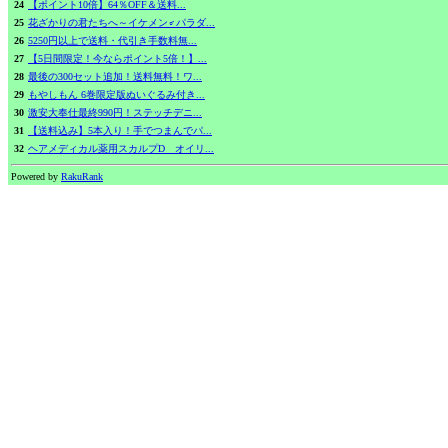
24
【ポイント10倍】64％OFF＆送料...
25
花ざかりの君たちへ～イケメン♂パラダ...
26
5250円以上で送料・代引き手数料無...
27
【5日間限定！今ならポイント5倍！】...
28
最後の300セット追加！送料無料！ワ...
29
もやしもん 6巻限定版ぬいぐるみ付き...
30
激安大奉仕最終990円！ステッチデニ...
31
【送料込み】5本入り！手でつまんでパ...
32
ヘアメディカル薬用スカルプD オイリ...
Powered by
RakuRank