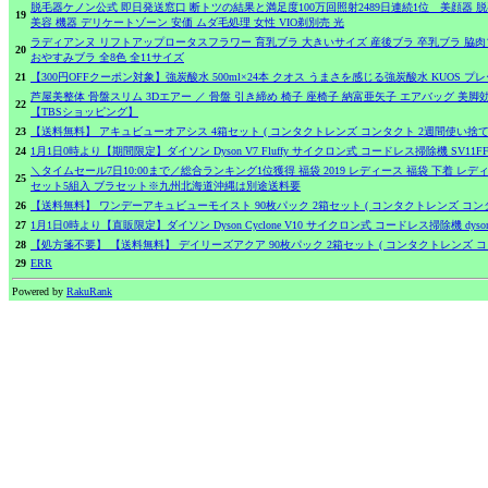
脱毛器ケノン公式 即日発送窓口 断トツの結果と満足度100万回照射2489日連続1位 美顔器 脱毛
19
美容 機器 デリケートゾーン 安価 ムダ毛処理 女性 VIO剃別売 光
ラディアンヌ リフトアップロータスフラワー 育乳ブラ 大きいサイズ 産後ブラ 卒乳ブラ 脇肉
20
おやすみブラ 全8色 全11サイズ
21
【300円OFFクーポン対象】強炭酸水 500ml×24本 クオス うまさを感じる強炭酸水 KUOS
芦屋美整体 骨盤スリム 3Dエアー ／ 骨盤 引き締め 椅子 座椅子 納富亜矢子 エアバッグ 美
22
【TBSショッピング】
23
【送料無料】 アキュビューオアシス 4箱セット ( コンタクトレンズ コンタクト 2週間使い捨て 2ウ
24
1月1日0時より【期間限定】ダイソン Dyson V7 Fluffy サイクロン式 コードレス掃除機 SV11F
＼タイムセール7日10:00まで／総合ランキング1位獲得 福袋 2019 レディース 福袋 下着 レデ
25
セット5組入 ブラセット※九州北海道沖縄は別途送料要
26
【送料無料】 ワンデーアキュビューモイスト 90枚パック 2箱セット ( コンタクトレンズ コンタクト 1日
27
1月1日0時より【直販限定】ダイソン Dyson Cyclone V10 サイクロン式 コードレス掃除機 dyson 
28
【処方箋不要】 【送料無料】 デイリーズアクア 90枚パック 2箱セット ( コンタクトレンズ コンタクト
29
ERR
Powered by
RakuRank