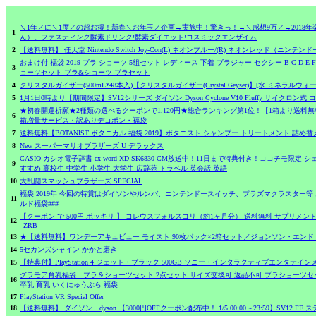
＼1年／に＼1度／の超お得！新春＼お年玉／企画→実施中！驚きっ！→＼感想9万／→2018
1
ん）。ファスティング酵素ドリンク!酵素ダイエット!コスミックエンザイム
2
【送料無料】 任天堂 Nintendo Switch Joy-Con(L) ネオンブルー/(R) ネオンレッド（ニン
おまけ付 福袋 2019 ブラ ショーツ 5組セット レディース 下着 ブラジャー セクシー B C 
3
ョーツセット ブラ&ショーツ ブラセット
4
クリスタルガイザー(500mL*48本入)【クリスタルガイザー(Crystal Geyser)】[水 ミネラルウ
5
1月1日0時より【期間限定】SV12シリーズ ダイソン Dyson Cyclone V10 Fluffy サイクロン式 
★初春開運祈願★2種類の選べるクーポンで1,120円★総合ランキング第1位！【1箱より送料
6
箱増量サービス・訳ありデコポン・福袋
7
送料無料【BOTANIST ボタニカル 福袋 2019】ボタニスト シャンプー トリートメント 詰め替え
8
New スーパーマリオブラザーズ U デラックス
CASIO カシオ電子辞書 ex-word XD-SK6830 CM放送中！11日まで特典付き！ココチモ限
9
すすめ 高校生 中学生 小学生 大学生 広辞苑 トラベル 英会話 英語
10
大乱闘スマッシュブラザーズ SPECIAL
福袋 2019年 今回の特賞はダイソンやルンバ、ニンテンドースイッチ、プラズマクラスター等 お宝ワールド
11
ルド福袋###
【クーポン で 500円 ポッキリ 】 コレウスフォルスコリ（約1ヶ月分） 送料無料 サプリメント サ
12
_ZRB
13
★【送料無料】ワンデーアキュビュー モイスト 90枚パック×2箱セット／ジョンソン・エン
14
5セカンズシャイン かかと磨き
15
【特典付】PlayStation 4 ジェット・ブラック 500GB ソニー・インタラクティブエンタテインメント 
グラモア育乳福袋 ブラ＆ショーツセット 2点セット サイズ交換可 返品不可 ブラショーツセット 
16
卒乳 育乳 いくにゅうぶら 福袋
17
PlayStation VR Special Offer
18
【送料無料】 ダイソン dyson 【3000円OFFクーポン配布中！ 1/5 00:00～23:59】SV12 FF ステ