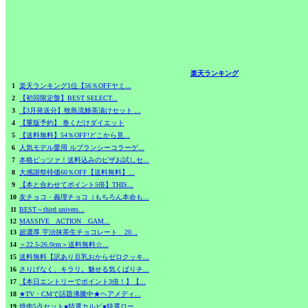
楽天ランキング
1
楽天ランキング1位【56％OFFヤミ...
2
【初回限定盤】BEST SELECT...
3
【3月発送分】牧島流鯵茶漬けセット ...
4
【重版予約】 巻くだけダイエット
5
【送料無料】54％OFF!どこから見...
6
人気モデル愛用 ルブランシーコラーゲ...
7
本格ピッツァ！送料込みのピザお試しセ...
8
大感謝祭特価60％OFF【送料無料】...
9
【本と合わせてポイント5倍】THIS...
10
友チョコ・義理チョコ（もちろん本命も...
11
BEST～third univers...
12
MASSIVE ACTION GAM...
13
超濃厚 宇治抹茶生チョコレート 20...
14
＜22.5-26.0cm＞送料無料☆...
15
送料無料【訳あり豆乳おからゼロクッキ...
16
さりげなく、キラリ。魅せる気くばりチ...
17
【本日エントリーでポイント3倍！】【...
18
★TV・CMで話題沸騰中★ヘアメディ...
19
焼肉5点セット●特選カルビ●特選ロー...