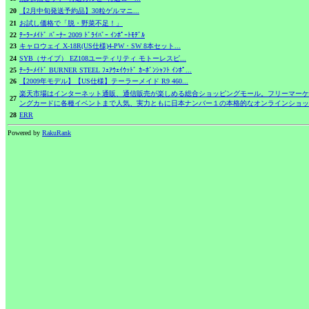
20
【2月中旬発送予約品】30粒ゲルマニ...
21
お試し価格で「脱・野菜不足！」
22
ﾃｰﾗｰﾒｲﾄﾞ ﾊﾞｰﾅｰ 2009 ﾄﾞﾗｲﾊﾞｰ ｲﾝﾎﾟｰﾄﾓﾃﾞﾙ
23
キャロウェイ X-18R(US仕様)4-PW・SW 8本セット...
24
SYB（サイブ） EZ108ユーティリティ モトーレスピ...
25
ﾃｰﾗｰﾒｲﾄﾞ BURNER STEEL ﾌｪｱｳｪｲｳｯﾄﾞ ｶｰﾎﾞﾝｼｬﾌﾄ ｲﾝﾎﾟ...
26
【2009年モデル】【US仕様】テーラーメイド R9 460...
楽天市場はインターネット通販、通信販売が楽しめる総合ショッピングモール。フリーマーケ
27
ングカードに各種イベントまで人気、実力ともに日本ナンバー１の本格的なオンラインショッ
28
ERR
Powered by
RakuRank