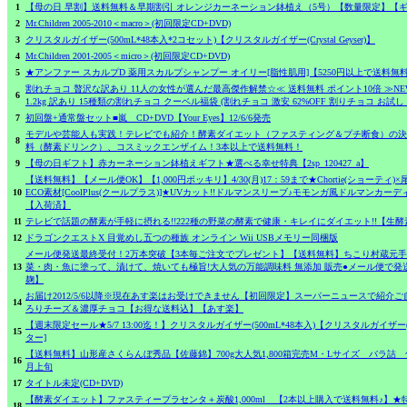
1
【母の日 早割】送料無料＆早期割引 オレンジカーネーション鉢植え（5号）【数量限定】【
2
Mr.Children 2005-2010＜macro＞(初回限定CD+DVD)
3
クリスタルガイザー(500mL*48本入*2コセット)【クリスタルガイザー(Crystal Geyser)】
4
Mr.Children 2001-2005＜micro＞(初回限定CD+DVD)
5
★アンファー スカルプD 薬用スカルプシャンプー オイリー[脂性肌用]【5250円以上で送料
割れチョコ 贅沢な訳あり 11人の女性が選んだ最高傑作解禁☆≪ 送料無料 ポイント10倍 ≫NE
6
1.2kg 訳あり 15種類の割れチョコ クーベル福袋 (割れチョコ 激安 62%OFF 割りチョコ お試
7
初回盤+通常盤セット■嵐 CD+DVD【Your Eyes】12/6/6発売
モデルや芸能人も実践！テレビでも紹介！酵素ダイエット（ファスティング＆プチ断食）の決
8
料（酵素ドリンク）、コスミックエンザイム！3本以上で送料無料！
9
【母の日ギフト】赤カーネーション鉢植えギフト★選べる幸せ特典【2sp_120427_a】
【送料無料】【メール便OK】【1,000円ポッキリ】4/30(月)17：59まで★Chortie(ショーティ
10
ECO素材[CoolPlus(クールプラス)]★UVカット!!ドルマンスリーブ♪モモンガ風ドルマンカー
【入荷済】
11
テレビで話題の酵素が手軽に摂れる!!222種の野菜の酵素で健康・キレイにダイエット!!【生酵
12
ドラゴンクエストX 目覚めし五つの種族 オンライン Wii USBメモリー同梱版
メール便発送最終受付！2万本突破【3本毎ご注文でプレゼント】【送料無料】ちこり村蔵元手
13
菜・肉・魚に塗って、漬けて、焼いても極旨!大人気の万能調味料 無添加 販売●メール便で発
麹】
お届け2012/5/6以降※現在あす楽はお受けできません【初回限定】スーパーニュースで紹介
14
ろりチーズ＆濃厚チョコ【お得な送料込】【あす楽】
【週末限定セール★5/7 13:00迄！】クリスタルガイザー(500mL*48本入)【クリスタルガイザー(Cry
15
ター]
【送料無料】山形産さくらんぼ秀品【佐藤錦】700g大人気1,800箱完売M・Lサイズ バラ詰
16
月上旬
17
タイトル未定(CD+DVD)
【酵素ダイエット】ファスティープラセンタ＋炭酸1,000ml 【2本以上購入で送料無料♪】★特別
18