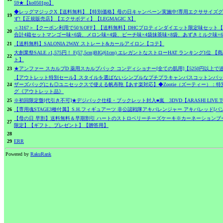
59★【ko0501po】
◆レッグマジックX【送料無料】【特別価格】母の日キャンペーン実施中!専用エクササイズ
19
ず!【正規販売店】【エクサボディ】【LEGMAGIC X】
＜3167＞【クーポン利用で50％OFF】【送料無料】DHCプロティンダイエット限定味セット
20
合計4箱セットマンゴー味×6袋、メロン味×4袋、ピーチ味×4袋抹茶味×8袋、あずきミルク味×
21
【送料無料】SALONIA 2WAY ストレート&カールアイロン【コテ】
大創業祭SALE ♪1,575円！ F(57,5cm)BIG(61cm) エレガントなストローHAT ランキング1位
22
ト】
23
★アンファー スカルプD 薬用スカルプパック コンディショナー[全ての肌用]【5250円以上
【アウトレット特別セール】スタイルを選ばないシンプルなプチプラキャンバスコットンバッ
24
ザーズバッグにも◎ユニセックスで使える帆布鞄【あす楽対応】◆Zootie（ズーティー）：
グ《アウトレット品》
25
※初回限定盤[代引き不可]★デジパック仕様・ブックレット封入■嵐 3DVD【ARASHI LIVE TOUR Beau
26
【専用魂STAGE3種付属】S.H.フィギュアーツ 非公認戦隊アキバレンジャー アキバレッド[バ
【母の日 早割】送料無料＆早期割引 ハートのストロベリーチーズケーキ※カーネーションブ
27
限定】【ギフト、プレゼント】【贈答用】
28
29
ERR
Powered by
RakuRank