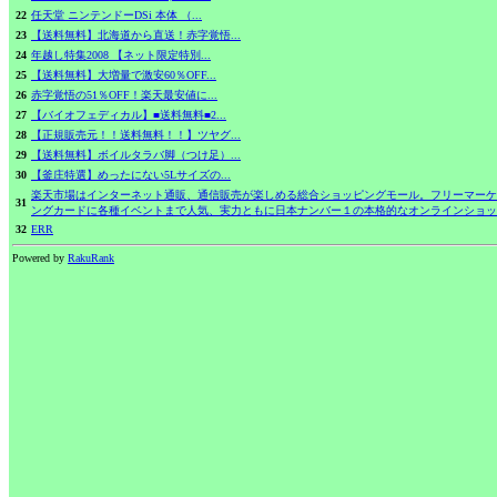
22
任天堂 ニンテンドーDSi 本体 （...
23
【送料無料】北海道から直送！赤字覚悟...
24
年越し特集2008 【ネット限定特別...
25
【送料無料】大増量で激安60％OFF...
26
赤字覚悟の51％OFF！楽天最安値に...
27
【バイオフェディカル】■送料無料■2...
28
【正規販売元！！送料無料！！】ツヤグ...
29
【送料無料】ボイルタラバ脚（つけ足）...
30
【釜庄特選】めったにない5Lサイズの...
楽天市場はインターネット通販、通信販売が楽しめる総合ショッピングモール。フリーマーケ
31
ングカードに各種イベントまで人気、実力ともに日本ナンバー１の本格的なオンラインショッ
32
ERR
Powered by
RakuRank