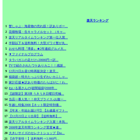
楽天ランキング
1
蟹しゃぶ・海産物の売れ筋！訳ありポー...
2
花畑牧場・生キャラメルセット （キャ...
3
楽天リアルタイムランキング第一位入賞...
4
半額以下＆送料無料！大型ズワイ蟹が丸...
5
おせち料理『博多』★2年連続グルメ大...
6
▼ファイナルプログラム
7
タラバガニの足だけ♪20000円⇒訳...
8
TVで紹介されたワケありカニ！！感謝...
9
12月21日お昼12時再販決定！楽天...
10
福袋超～特大たっぷり生ずわいカニしゃ...
11
家計応援★訳あり特価のたらばがに！わ...
12
ねいる屋さんの[超闇福袋]2008年...
13
【超限定】第3弾 うきうき日曜日究極...
14
当店一番人気！！仰天プライス♪お腹一...
15
年越し特集2008【ネット限定特別価...
16
【年末・年始お届け可】【お歳暮ギフト...
17
【12月22日より出荷】【送料無料】...
18
楽天リアルタイムランキング入賞！本気...
19
2008年楽天年間ランキング受賞★連...
20
大きいサイズのセレクトショップ【ho...
21
【赤字覚悟！】送料無料⇒3,980円...