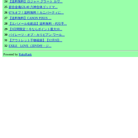
24
【送料無料】ロジャー グラート カヴ...
25
超合金魂GX-40 六神合体ゴッドマ...
26
67％オフ！送料無料！カニパーティに...
27
【送料無料】CANON PIXUS ...
28
【エバメール化粧品】送料無料・代引手...
29
【3日間限定！今ならポイント最大10...
30
パイレーツ・オブ・カリビアン ワール...
31
【アウトレット干物福袋】【12月3日...
32
EXILE LOVE（2DVD付・ジ...
Powered by
RakuRank