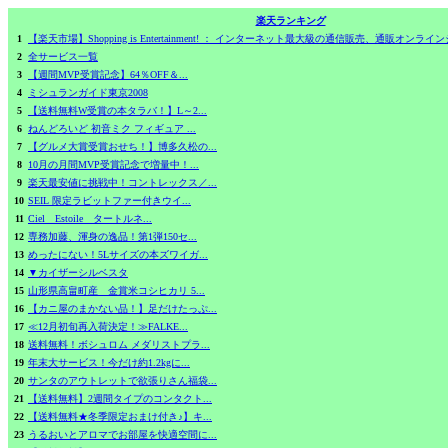
楽天ランキング
1
【楽天市場】Shopping is Entertainment! ： インターネット最大級の通信販売、通販オ
2
全サービス一覧
3
【週間MVP受賞記念】64％OFF＆...
4
ミシュランガイド東京2008
5
【送料無料W受賞の本タラバ！】L～2...
6
ねんどろいど 初音ミク フィギュア ...
7
【グルメ大賞受賞おせち！】博多久松の...
8
10月の月間MVP受賞記念で増量中！...
9
楽天最安値に挑戦中！コントレックス／...
10
SEIL 限定ラビットファー付きウイ...
11
Ciel Estoile タートルネ...
12
専務加藤、渾身の逸品！第1弾150セ...
13
めったにない！5Lサイズの本ズワイガ...
14
▼カイザーシルベスタ
15
山形県高畠町産 金賞米コシヒカリ 5...
16
【カニ屋のまかない品！】足だけたっぷ...
17
≪12月初旬再入荷決定！≫FALKE...
18
送料無料！ボシュロム メダリストプラ...
19
年末大サービス！今だけ約1.2kgに...
20
サンタのアウトレットで欲張りさん福袋...
21
【送料無料】2週間タイプのコンタクト...
22
【送料無料★冬季限定おまけ付き♪】キ...
23
うるおいとアロマでお部屋を快適空間に...