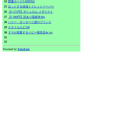
24
図書カード3,000円分
25
ほっとする保湿トイレットペーパー
26
【1,571円】ボシュロム メダリスト
27
【1,980円】訳あり国産米4kg
28
ハリー・ポッターと謎のプリンス
29
スタイルエピ100
30
ママが提案するベビー寝具店de vie
31
32
Powered by
RakuRank