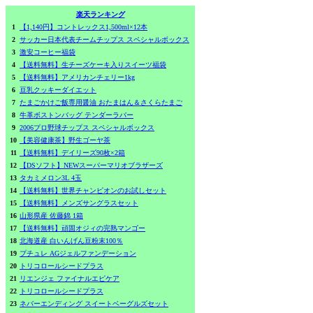
楽天ランキング
1
【1,140円】コントレックス1,500ml×12本
2
サッカー日本代表チームチップス スペシャルボックス
3
激安コーヒー福袋
4
【送料無料】生チーズケーキ入りスイーツ福袋
5
【送料無料】アメリカンチェリー1kg
6
豆乳クッキーダイエット
7
たまごかけご飯専用醤油 おたまはん＆さくらたまご
8
牛革ボストンバッグ テンダーラバー
9
2006プロ野球チップス スペシャルボックス
10
【美容健康茶】野生ゴーヤ茶
11
【送料無料】デイリーズ90枚×2箱
12
【DSソフト】NEWスーパーマリオブラザーズ
13
タカミメロン3L 4玉
14
【送料無料】世界チャンピオンのお試しセット
15
【送料無料】メンズサングラスセット
16
山形県産 佐藤錦 1箱
17
【送料無料】頑固オジィの完熟マンゴー
18
北海道産 白いんげん豆粉末100％
19
プチュレ AGジェルファンデーション
20
トリコロールシードプラス
21
リエンジェ ファイナルエピケア
22
トリコロールシードプラス
23
ネバーエンディング スイートベーグルズセット