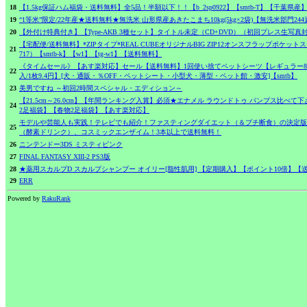
18
【1.5kg保証ハム福袋・送料無料】全5品！半額以下！！【b_2sp0922】【smtb-T】【千葉県産
19
“1等米”限定/22年産★送料無料★無洗米 山形県産あきたこまち10kg(5kg×2袋)【無洗米部門244
20
【外付け特典付き】【Type-AKB 3種セット】タイトル未定（CD+DVD）（初回プレス生写真
【宅配便/送料無料】*ZIPタイプ*REAL CUBEオリジナルBIG ZIP12オンスフラップポケットステ
21
717）【smtb-k】【w1】【tg-w1】【送料無料】
《タイムセール》【あす楽対応】セール【送料無料】1回使い捨てペットシーツ【レギュラー800枚
22
入/1枚9.4円】[犬・通販・％OFF・ペットシート・小型犬・薄型・ペット館・激安]【smtb】
23
美男ですね ～初回2時間スペシャル・エディション～
【21.5cm～26.0cm】【年間ランキング入賞】必須★エナメル ラウンドトゥ パンプス比べ
24
2足福袋】【春物2足福袋】【あす楽対応】
モデルや芸能人も実践！テレビでも紹介！ファスティングダイエット（＆プチ断食）の決定版
25
（酵素ドリンク）、コスミックエンザイム！3本以上で送料無料！
26
ニンテンドー3DS ミスティピンク
27
FINAL FANTASY XIII-2 PS3版
28
★薬用スカルプD スカルプシャンプー オイリー[脂性肌用] 【定期購入】【ポイント10倍】【
29
ERR
Powered by
RakuRank