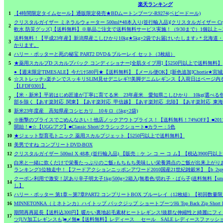
楽天ランキング
1
【4時間限定タイムセール】通販限定発売★BDムートンブーツ-R9274(ベビードール)
クリスタルガイザー ミネラルウォーター 500ml*48本入り(並行輸入品)[クリスタルガイザー Cryst
2
軟水 防災グッズ]【送料無料】※単品ご注文で送料無料サービス実施！（9/30まで）1個以上～
送料無料！【平成23年産】新潟県産こしひかり10kg★5kg×2袋でお届けいたします♪＊北海道
3
かります。
4
ハリー・ポッターと死の秘宝 PART2 DVD＆ブルーレイ セット（3枚組）
5
★薬用スカルプD スカルプパック コンディショナー[全肌タイプ用]【5250円以上で送料無料】
●【週末限定TIMESALE】今だけ580円★【送料無料】【メール便OK】[新色追加]Chortie★
6
☆ストレッチ♪楽チンでスッキリSLIM見せデニレギ!!美脚デニムレギンス【入荷日はページ内を
【LFDF0301】
【米・新米】平岩はじめ匠達が丁寧に育てる米 23年産米 愛知県こしひかり 10kg(選べる
7
部を除く【あす楽対応_関東】【あす楽対応_甲信越】【あす楽対応_北陸】【あす楽対応_東海
8
新米23年度産 高知県産コシヒカリ 10キロ（5kg×2袋)
※衝撃のプライスでごめんなさい！他店ノックアウトプライス！【送料無料！74%OFF】■20
9
開始！■☆【UGG/アグ】■Classic Short/クラシックショート■カラー：5色
10
★ジェット型育毛トニック 薬用スカルプジェット【5250円以上で送料無料】
11
美男ですね コンプリートDVD-BOX
12
クリスタルガイザー 500ml X 48本 (並行輸入品) 【販売：ケ ン コ ー コ ム】【税込390
白米と一緒に炊くだけで栄養たっぷりのご飯♪もちもち美味しい栄養満点のご飯が出来上がりおか
13
ランキング1位独走中！【フードアクションニッポンアワード2010国産21世紀雑穀米】【b_2sp0
クーポン利用で激安！訳あり辛子明太子1kg/500g×2箱入(無着色/切れ子・ばら子)送料無料【sm
14
し】
15
ハリー・ポッター 第1章～第7章PART2 コンプリートBOX ブルーレイ（12枚組）【初回数量
16
MINNETONKA（ミネトンカ）ハイトップ バックジップ ショートブーツHi Top Back Zip Short B
期間再再延長【送料込300円】暖かい裏地起毛素材ヒートレギンス!抜群な伸縮性と綺麗にフィ
17
ツ[UV加工レギンスも]■メ無■【送料無料】レディース セール SALE レディースファッションジャ