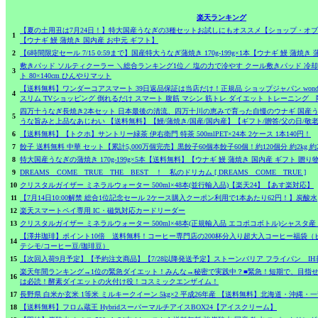
楽天ランキング
【夏の土用丑は7月24日！】特大国産うなぎの3種セットお試しにもオススメ【ショップ・オ
1
【ウナギ 鰻 蒲焼き 国内産 お中元 ギフト】
2
【6時間限定セール 7/15 0:59まで】国産特大うなぎ蒲焼き 170g-199g×1本【ウナギ 鰻 蒲焼き
敷きパッド ソルティクーラー ＼総合ランキング1位／ 塩の力で冷やす クール敷きパッド 冷却
3
ト 80×140cm ひんやりマット
【送料無料】ワンダーコアスマート 39日返品保証は当店だけ！正規品 ショップジャパン wonder
4
スリム TVショッピング 倒れるだけ スマート 腹筋 マシン 筋トレ ダイエット トレーニング
四万十うなぎ長焼き2本セット 日本最後の清流、四万十川の恵みで育った自慢のウナギ 国産
5
うな旨みと上品なあじわい 【送料無料】【鰻/蒲焼き/国産/国内産】【ギフト/贈答/父の日/敬
6
【送料無料】【トクホ】サントリー緑茶 伊右衛門 特茶 500mlPET×24本 2ケース 1本140円！
7
餃子 送料無料 中華 セット【累計5,000万個完売】黒餃子60個本餃子60個！約120個分 約2kg 
8
特大国産うなぎの蒲焼き 170g-199g×5本【送料無料】【ウナギ 鰻 蒲焼き 国内産 ギフト 贈り物
9
DREAMS COME TRUE THE BEST ！ 私のドリカム [ DREAMS COME TRUE ]
10
クリスタルガイザー ミネラルウォーター 500ml×48本(並行輸入品)【楽天24】【あす楽対応】
11
【7月14日10:00解禁 総合1位記念セール 2ケース購入クーポン利用で1本あたり62円！】炭酸水
12
楽天スマートペイ専用 IC・磁気対応カードリーダー
13
クリスタルガイザー ミネラルウォーター 500ml×48本(正規輸入品 エコポコボトル)シャスタ産
【澤井珈琲】ポイント10倍 送料無料！コーヒー専門店の200杯分入り超大入コーヒー福袋（
14
テシモ/コーヒー豆/珈琲豆）
15
【次回入荷9月予定】【予約注文商品】【7/28以降発送予定】ストーンバリア フライパン IH
楽天年間ランキング→1位の緊急ダイエット！みんな→秘密で実践中？■緊急！短期で、目指せ-
16
は必読！酵素ダイエットの火付け役！コスミックエンザイム！
17
長野県 白米か玄米 1等米 ミルキークイーン 5kg×2 平成26年産 【送料無料】北海道・沖縄・
18
【送料無料】フロム蔵王 HybridスーパーマルチアイスBOX24【アイスクリーム】