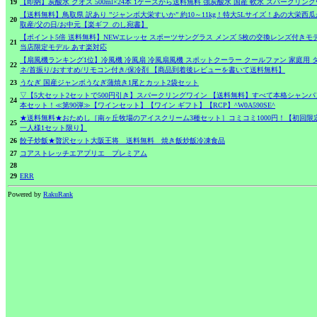
19
【即納】炭酸水 クオス 500ml×24本 1ケースから送料無料 強炭酸水 国産 軟水 スパークリン
【送料無料】鳥取県 訳あり ”ジャンボ大栄すいか” 約10～11kg！特大5Lサイズ！あの大栄
20
取産/父の日/お中元【楽ギフ_のし宛書】
【ポイント5倍 送料無料】NEWエレッセ スポーツサングラス メンズ 5枚の交換レンズ付きモデル 専用ケ
21
当店限定モデル あす楽対応
【扇風機ランキング1位】冷風機 冷風扇 冷風扇風機 スポットクーラー クールファン 家庭用 タ
22
ネ/首振り/おすすめ/リモコン付き/保冷剤 【商品到着後レビューを書いて送料無料】
23
うなぎ 国産ジャンボうなぎ蒲焼き1尾とカット2袋セット
▽【5大セット2セットで500円引き】スパークリングワイン 【送料無料】すべて本格シャンパ
24
本セット！≪第90弾≫【ワインセット】【ワイン ギフト】【RCP】^W0A590SE^
★送料無料★おためし［南ヶ丘牧場のアイスクリーム3種セット］コミコミ1000円！【初回
25
一人様1セット限り】
26
餃子炒飯★贅沢セット大阪王将 送料無料 焼き飯炒飯冷凍食品
27
コアストレッチエアプリエ プレミアム
28
29
ERR
Powered by
RakuRank