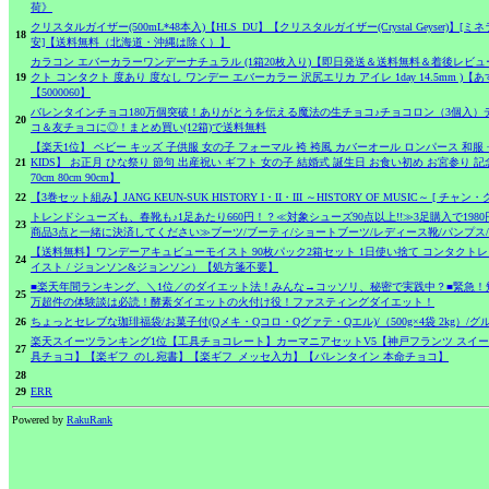
荷》
クリスタルガイザー(500mL*48本入)【HLS_DU】【クリスタルガイザー(Crystal Geyser)】
18
安]【送料無料（北海道・沖縄は除く）】
カラコン エバーカラーワンデーナチュラル (1箱20枚入り)【即日発送＆送料無料＆着後レビュ
19
クト コンタクト 度あり 度なし ワンデー エバーカラー 沢尻エリカ アイレ 1day 14.5mm )【
【5000060】
バレンタインチョコ180万個突破！ありがとうを伝える魔法の生チョコ♪チョコロン（3個入
20
コ＆友チョコに◎！まとめ買い(12箱)で送料無料
【楽天1位】 ベビー キッズ 子供服 女の子 フォーマル 袴 袴風 カバーオール ロンパース 和服 長
21
KIDS】 お正月 ひな祭り 節句 出産祝い ギフト 女の子 結婚式 誕生日 お食い初め お宮参り 記
70cm 80cm 90cm】
22
【3巻セット組み】JANG KEUN-SUK HISTORY I・II・III ～HISTORY OF MUSIC～ [ チャン
トレンドシューズも、春靴も♪1足あたり660円！？≪対象シューズ90点以上!!≫3足購入で19
23
商品3点と一緒に決済してください≫ブーツ/ブーティ/ショートブーツ/レディース靴/パンプス/
【送料無料】ワンデーアキュビューモイスト 90枚パック2箱セット 1日使い捨て コンタクトレンズ
24
イスト / ジョンソン&ジョンソン）【処方箋不要】
■楽天年間ランキング、＼1位／のダイエット法！みんな→コッソリ、秘密で実践中？■緊急！短期
25
万超件の体験談は必読！酵素ダイエットの火付け役！ファスティングダイエット！
26
ちょっとセレブな珈琲福袋/お菓子付(Qメキ・Qコロ・Qグァテ・Qエル)/（500g×4袋 2kg）
楽天スイーツランキング1位【工具チョコレート】カーマニアセットV5【神戸フランツ スイ
27
具チョコ】【楽ギフ_のし宛書】【楽ギフ_メッセ入力】【バレンタイン 本命チョコ】
28
29
ERR
Powered by
RakuRank