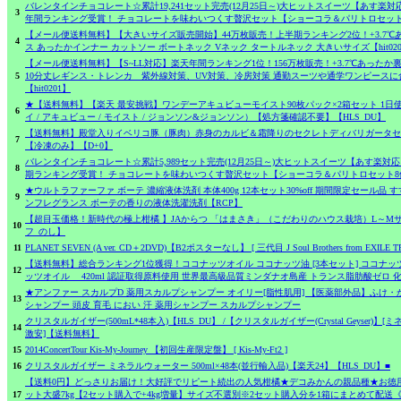
バレンタインチョコレート☆累計19,241セット完売(12月25日～)大ヒットスイーツ【あす楽対
3
年間ランキング受賞！ チョコレートを味わいつくす贅沢セット【ショーコラ＆パリトロセット
【メール便送料無料】【大きいサイズ販売開始】44万枚販売！上半期ランキング2位！+3.7℃
4
ス あったかインナー カットソー ボートネック Vネック タートルネック 大きいサイズ【hit020
【メール便送料無料】【S~LL対応】楽天年間ランキング1位！156万枚販売！+3.7℃あったか裏起
5
10分丈レギンス・トレンカ 紫外線対策、UV対策、冷房対策 通勤スーツや通学ワンピースに
【hit0201】
★【送料無料】【楽天 最安挑戦】ワンデーアキュビューモイスト90枚パック×2箱セット 1日
6
イ / アキュビュー / モイスト / ジョンソン&ジョンソン）【処方箋確認不要】【HLS_DU】
【送料無料】殿堂入りイベリコ豚（豚肉）赤身のカルビ＆霜降りのセクレトディバリガータセッ
7
【冷凍のみ】【D+0】
バレンタインチョコレート☆累計5,989セット完売(12月25日～)大ヒットスイーツ【あす楽対応
8
期ランキング受賞！ チョコレートを味わいつくす贅沢セット【ショーコラ＆パリトロセット8
★ウルトラファーファ ボーテ 濃縮液体洗剤 本体400g 12本セット30%off 期間限定セール
9
ンフレグランス ボーテの香りの液体洗濯洗剤【RCP】
【超目玉価格！新時代の極上柑橘 】JAからつ 「はまさき」（こだわりのハウス栽培）L～Mサイ
10
フ_のし】
11
PLANET SEVEN (A ver. CD＋2DVD)【B2ポスターなし】 [ 三代目 J Soul Brothers from EXILE TR
【送料無料】総合ランキング1位獲得！ココナッツオイル ココナッツ油 [3本セット] ココナ
12
ッツオイル 420ml 認証取得原料使用 世界最高級品質ミンダナオ島産 トランス脂肪酸ゼロ 
★アンファー スカルプD 薬用スカルプシャンプー オイリー[脂性肌用] 【医薬部外品】ふけ・
13
シャンプー 頭皮 育毛 におい 汗 薬用シャンプー スカルプシャンプー
クリスタルガイザー(500mL*48本入)【HLS_DU】 /【クリスタルガイザー(Crystal Geyser
14
激安]【送料無料】
15
2014ConcertTour Kis-My-Journey 【初回生産限定盤】 [ Kis-My-Ft2 ]
16
クリスタルガイザー ミネラルウォーター 500ml×48本(並行輸入品)【楽天24】【HLS_DU】■
【送料0円】どっさりお届け！大好評でリピート続出の人気柑橘★デコみかんの親品種★お徳
17
ット大盛7kg【2セット購入で+4kg増量】サイズ不選別※2セット購入分を1箱にまとめて配送