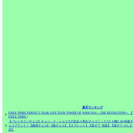
楽天ランキング
EXILE TRIBE PERFECT YEAR LIVE TOUR TOWER OF WISH 2014 ～THE REVOLUTION
1
EXILE TRIBE ]
【バレンタインチョコ】チュべ・ド・ショコラの訳あり割れチョコミックス5 12種1.2kg高
2
ョコブランド！【義理チョコ】【板チョコ】【タブレット】【楽ギフ_包装】【楽ギフ_のし
店】